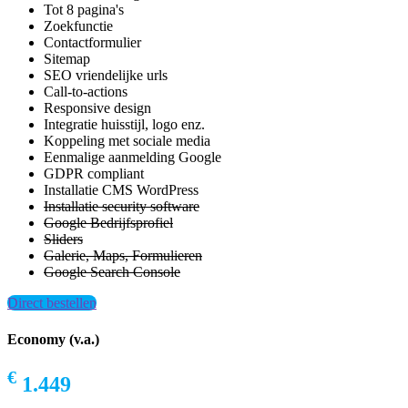
Tot 8 pagina's
Zoekfunctie
Contactformulier
Sitemap
SEO vriendelijke urls
Call-to-actions
Responsive design
Integratie huisstijl, logo enz.
Koppeling met sociale media
Eenmalige aanmelding Google
GDPR compliant
Installatie CMS WordPress
Installatie security software
Google Bedrijfsprofiel
Sliders
Galerie, Maps, Formulieren
Google Search Console
Direct bestellen
Economy (v.a.)
€
1.449