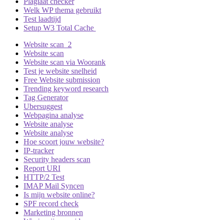
Plagiaat checker
Welk WP thema gebruikt
Test laadtijd
Setup W3 Total Cache
Website scan 2
Website scan
Website scan via Woorank
Test je website snelheid
Free Website submission
Trending keyword research
Tag Generator
Ubersuggest
Webpagina analyse
Website analyse
Website analyse
Hoe scoort jouw website?
IP-tracker
Security headers scan
Report URI
HTTP/2 Test
IMAP Mail Syncen
Is mijn website online?
SPF record check
Marketing bronnen