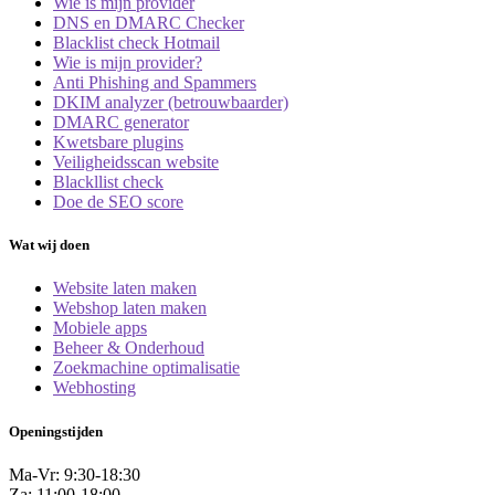
Wie is mijn provider
DNS en DMARC Checker
Blacklist check Hotmail
Wie is mijn provider?
Anti Phishing and Spammers
DKIM analyzer (betrouwbaarder)
DMARC generator
Kwetsbare plugins
Veiligheidsscan website
Blackllist check
Doe de SEO score
Wat wij doen
Website laten maken
Webshop laten maken
Mobiele apps
Beheer & Onderhoud
Zoekmachine optimalisatie
Webhosting
Openingstijden
Ma-Vr: 9:30-18:30
Za: 11:00-18:00