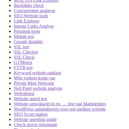
MOZ DA Link Explorer
Backlinks check
Concurrenten analayse
SEO Website tools
Link Explorer
Interne Links Analyse
Pingdom tools
Mobile test
Google Insights
SSL test
SSL Checker
SSL Check
GTMetrix
FTTB test
Keyword website ranking
Mijn verkeer komt van
Private Blog Network
Neil Patel website analysis
Websitetest
Website speed test
Website ontwikkeld in en, … lijst van Marktleiders
WordPress optimaliseren voor een snellere website
SEO Score maken
Website speeding guide
Check server informatie