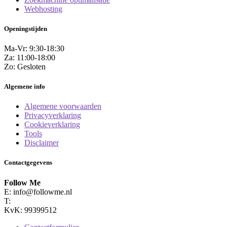
Webhosting
Openingstijden
Ma-Vr: 9:30-18:30
Za: 11:00-18:00
Zo: Gesloten
Algemene info
Algemene voorwaarden
Privacyverklaring
Cookieverklaring
Tools
Disclaimer
Contactgegevens
Follow Me
E:
info@followme.nl
T:
KvK: 99399512