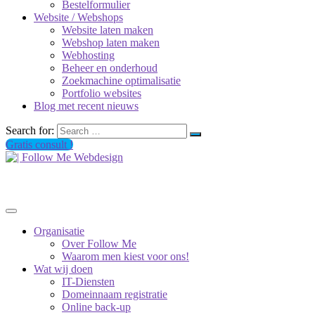
Bestelformulier
Website / Webshops
Website laten maken
Webshop laten maken
Webhosting
Beheer en onderhoud
Zoekmachine optimalisatie
Portfolio websites
Blog met recent nieuws
Search for:
Gratis consult !
Organisatie
Over Follow Me
Waarom men kiest voor ons!
Wat wij doen
IT-Diensten
Domeinnaam registratie
Online back-up