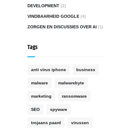
DEVELOPMENT
(2)
VINDBAARHEID GOOGLE
(4)
ZORGEN EN DISCUSSIES OVER AI
(1)
Tags
anti virus iphone
business
malware
malwarebyte
marketing
ransomware
SEO
spyware
trojaans paard
virussen