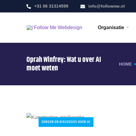
+31 06 31314599
info@followme.nl
Organisatie
Oprah Winfrey: Wat u over AI
HOME
moet weten
ZORGEN EN DISCUSSIES OVER AI