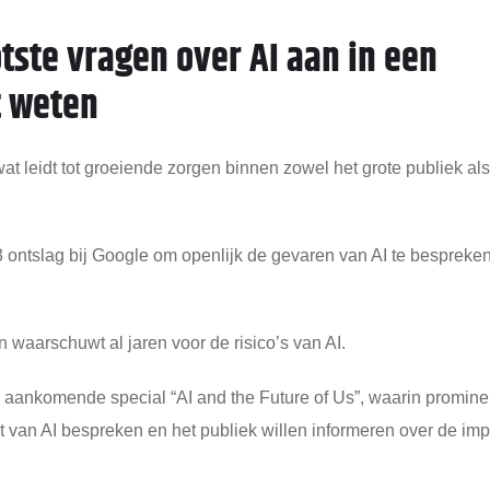
tste vragen over AI aan in een
t weten
 wat leidt tot groeiende zorgen binnen zowel het grote publiek al
3 ontslag bij Google om openlijk de gevaren van AI te bespreke
 waarschuwt al jaren voor de risico’s van AI.
 aankomende special “AI and the Future of Us”, waarin promine
 van AI bespreken en het publiek willen informeren over de imp